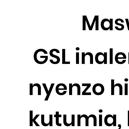
Masw
GSL inal
nyenzo hi
kutumia, 