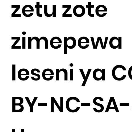
zetu zote
zimepewa
leseni ya 
BY-NC-SA-4