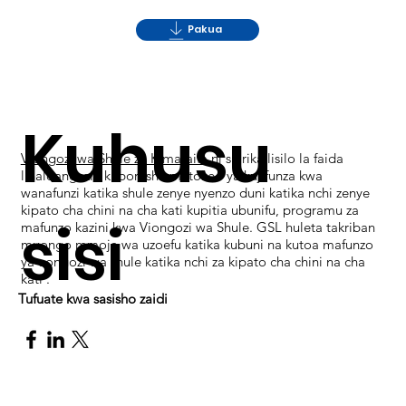
Pakua
Kuhusu
Viongozi wa Shule za Kimataifa
ni shirika lisilo la faida
linaloangazia kuboresha matokeo ya kujifunza kwa
wanafunzi katika shule zenye nyenzo duni katika nchi zenye
kipato cha chini na cha kati kupitia ubunifu, programu za
sisi
mafunzo kazini kwa Viongozi wa Shule. GSL huleta takriban
muongo mmoja wa uzoefu katika kubuni na kutoa mafunzo
ya uongozi wa shule katika nchi za kipato cha chini na cha
kati .
Tufuate kwa sasisho zaidi