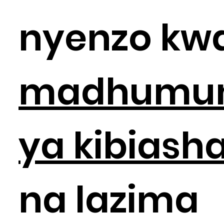
nyenzo kw
madhumun
ya kibiash
na lazima