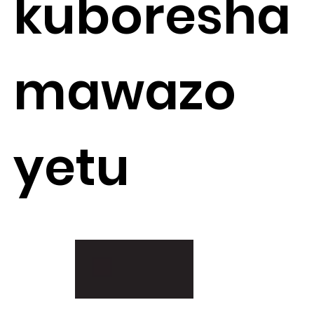
kuboresha
mawazo
yetu