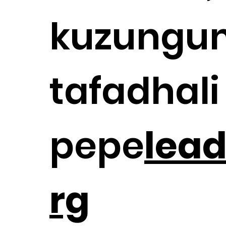
kuzungum
tafadhali
pepe
lead
rg