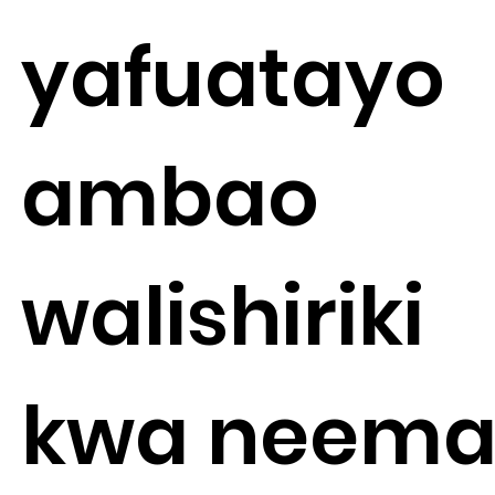
yafuatayo
ambao
walishiriki
kwa neem