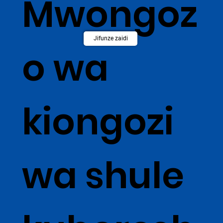
Mwongoz
Jifunze zaidi
o wa
kiongozi
wa shule