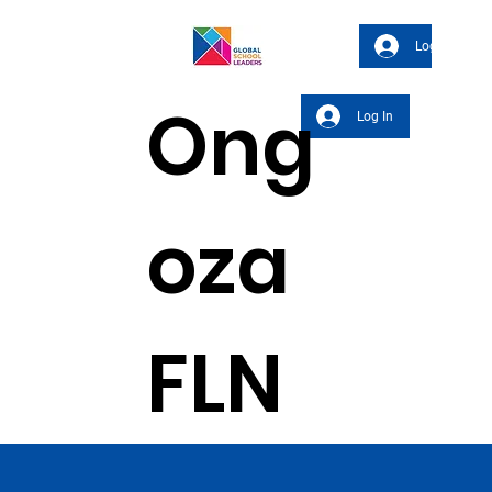
Log In
Ong
Log In
oza
FLN