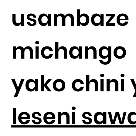
usambaze
michango
yako chini 
leseni saw