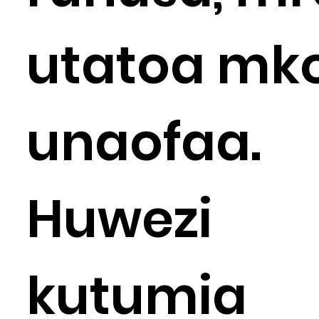
utatoa mk
unaofaa.
Huwezi
kutumia