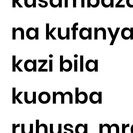
na kufany
kazi bila
kuomba
ruhusa, mr