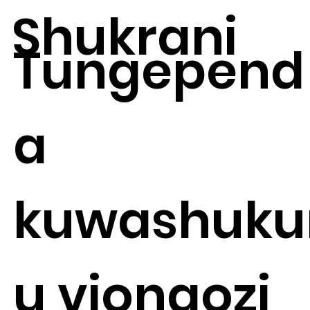
Shukrani
Tungepend
a
kuwashuku
u viongozi