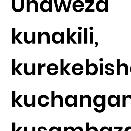
Unaweza
kunakili,
kurekebish
kuchangan
kusambaz