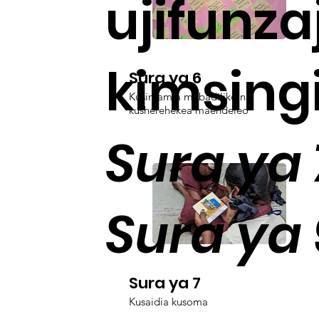
ujifunza
kimsing
Sura ya 6
Kusimamia mabadiliko na
kusherehekea maendeleo
Sura ya 
Sura ya 
Sura ya 7
Kusaidia kusoma