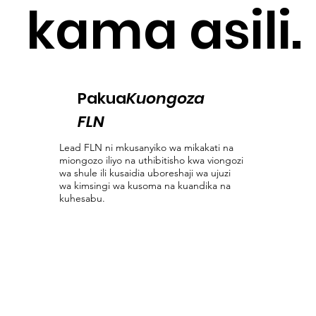
kama asili.
Pakua
Kuongoza
FLN
Lead FLN ni mkusanyiko wa mikakati na
miongozo iliyo na uthibitisho kwa viongozi
wa shule ili kusaidia uboreshaji wa ujuzi
wa kimsingi wa kusoma na kuandika na
kuhesabu.